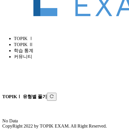
TOPIK Ⅰ
TOPIK Ⅱ
학습 통계
커뮤니티
TOPIKⅠ
유형별 풀기
No Data
CopyRight 2022 by TOPIK EXAM. All Right Reserved.