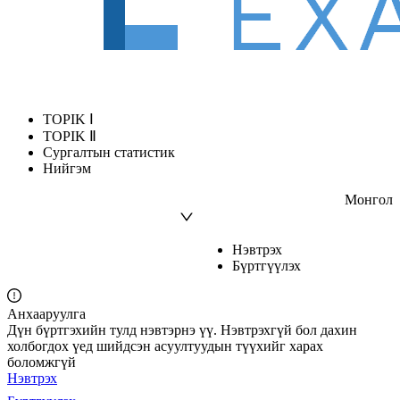
TOPIK Ⅰ
TOPIK Ⅱ
Сургалтын статистик
Нийгэм
Монгол
Нэвтрэх
Бүртгүүлэх
Анхааруулга
Дүн бүртгэхийн тулд нэвтэрнэ үү. Нэвтрэхгүй бол дахин
холбогдох үед шийдсэн асуултуудын түүхийг харах
боломжгүй
Нэвтрэх